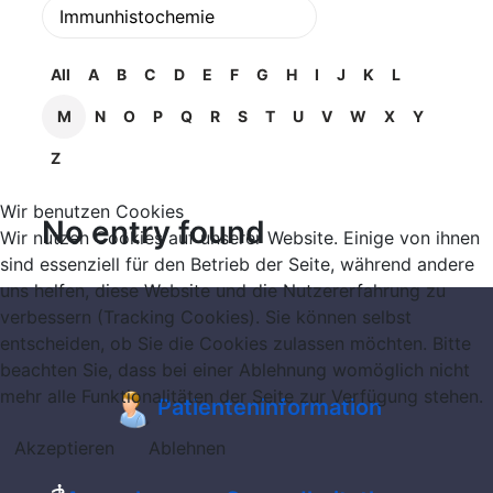
All
A
B
C
D
E
F
G
H
I
J
K
L
M
N
O
P
Q
R
S
T
U
V
W
X
Y
Z
Wir benutzen Cookies
No entry found
Wir nutzen Cookies auf unserer Website. Einige von ihnen
sind essenziell für den Betrieb der Seite, während andere
uns helfen, diese Website und die Nutzererfahrung zu
verbessern (Tracking Cookies). Sie können selbst
entscheiden, ob Sie die Cookies zulassen möchten. Bitte
beachten Sie, dass bei einer Ablehnung womöglich nicht
mehr alle Funktionalitäten der Seite zur Verfügung stehen.
Patienteninformation
Akzeptieren
Ablehnen