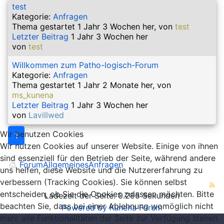
test
Kategorie:
Anfragen
Thema gestartet 1 Jahr 3 Wochen her, von
test
Letzter Beitrag
1 Jahr 3 Wochen her
von
test
Willkommen zum Patho-logisch-Forum
Kategorie:
Anfragen
Thema gestartet 1 Jahr 2 Monate her, von
ms_kunena
Letzter Beitrag
1 Jahr 3 Wochen her
von
Lavillwed
Wir benutzen Cookies
1
Wir nutzen Cookies auf unserer Website. Einige von ihnen
sind essenziell für den Betrieb der Seite, während andere
Forum
Allgemeines
Anfragen
uns helfen, diese Website und die Nutzererfahrung zu
verbessern (Tracking Cookies). Sie können selbst
entscheiden, ob Sie die Cookies zulassen möchten. Bitte
Ladezeit der Seite: 0.295 Sekunden
beachten Sie, dass bei einer Ablehnung womöglich nicht
Powered by
Kunena Forum
mehr alle Funktionalitäten der Seite zur Verfügung stehen.