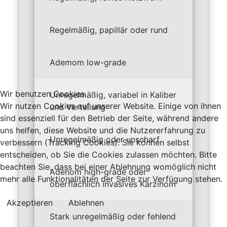
Regelmäßig, papillär oder rund
Ademom low-grade
Wir benutzen Cookies
Unregelmäßig, variabel in Kaliber
Wir nutzen Cookies auf unserer Website. Einige von ihnen
und Verteilung
sind essenziell für den Betrieb der Seite, während andere
uns helfen, diese Website und die Nutzererfahrung zu
Unregelmäßig oder unscharf
verbessern (Tracking Cookies). Sie können selbst
entscheiden, ob Sie die Cookies zulassen möchten. Bitte
beachten Sie, dass bei einer Ablehnung womöglich nicht
Adenom
high-grade oder
mehr alle Funktionalitäten der Seite zur Verfügung stehen.
oberflächlich invasives
Karzinom
Akzeptieren
Ablehnen
Stark unregelmäßig oder fehlend