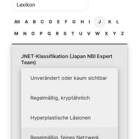
All
A
B
C
D
E
F
G
H
I
J
K
L
M
N
O
P
Q
R
S
T
U
V
W
X
Y
Z
JNET-Klassifikation (Japan NBI Expert
Team)
Unverändert oder kaum sichtbar
Regelmäßig, kryptähnlich
Hyperplastische Läsionen
Regelmäßig, feines Netzwerk