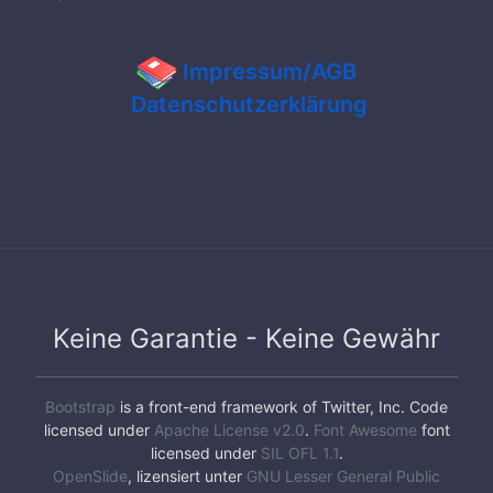
Impressum/AGB
Datenschutzerklärung
Keine Garantie - Keine Gewähr
Bootstrap
is a front-end framework of Twitter, Inc. Code
licensed under
Apache License v2.0
.
Font Awesome
font
licensed under
SIL OFL 1.1
.
OpenSlide
, lizensiert unter
GNU Lesser General Public