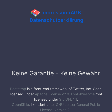
Impressum/AGB
Datenschutzerklärung
Keine Garantie - Keine Gewähr
Bootstrap
is a front-end framework of Twitter, Inc. Code
licensed under
Apache License v2.0
.
Font Awesome
font
licensed under
SIL OFL 1.1
.
OpenSlide
, lizensiert unter
GNU Lesser General Public
License, version 2.1