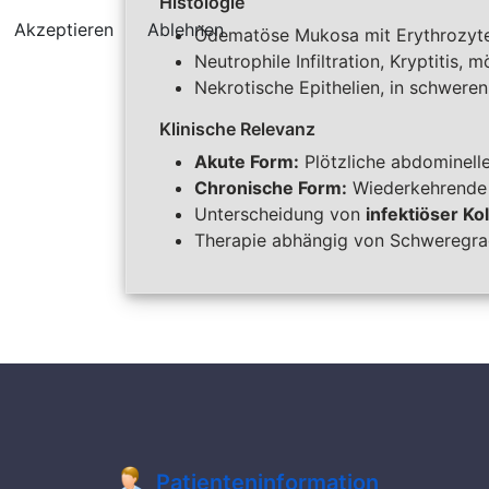
Histologie
Akzeptieren
Ablehnen
Ödematöse
Mukosa
mit Erythrozyt
Neutrophile Infiltration,
Kryptitis
, m
Nekrotische
Epithelien
, in schwere
Klinische Relevanz
Akute Form:
Plötzliche abdominel
Chronische Form:
Wiederkehrende 
Unterscheidung von
infektiöser
Kol
Therapie abhängig von Schweregrad: 
Patienteninformation