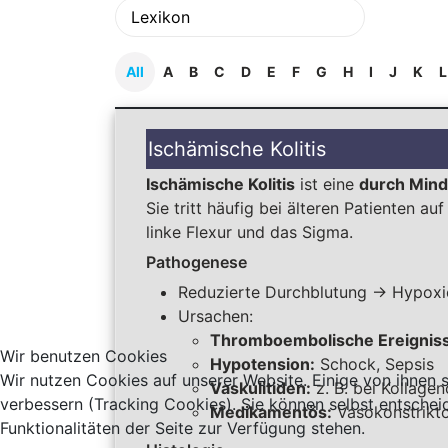
All
A
B
C
D
E
F
G
H
I
J
K
L
Ischämische Kolitis
Ischämische Kolitis
ist eine
durch Min
Sie tritt häufig bei älteren Patienten au
linke Flexur und das Sigma.
Pathogenese
Reduzierte Durchblutung → Hypo
Ursachen:
Thromboembolische Ereignis
Wir benutzen Cookies
Hypotension:
Schock, Sepsis
Wir nutzen Cookies auf unserer Website. Einige von ihnen s
Vaskulitiden:
z. B. bei Kollage
verbessern (Tracking Cookies). Sie können selbst entschei
Medikamentös:
Vasokonstrikt
Funktionalitäten der Seite zur Verfügung stehen.