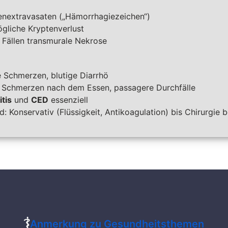
enextravasaten („Hämorrhagiezeichen“)
ögliche Kryptenverlust
n Fällen transmurale
Nekrose
le Schmerzen,
blutige
Diarrhö
Schmerzen nach dem Essen, passagere Durchfälle
itis
und
CED
essenziell
Konservativ (Flüssigkeit, Antikoagulation) bis Chirurgie b
Anmerkung zu Gesundheitsthemen