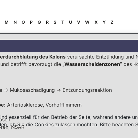
M
N
O
P
Q
R
S
T
U
V
W
X
Y
Z
derdurchblutung des
Kolons
verursachte
Entzündung
und
f und betrifft bevorzugt die
„Wasserscheidenzonen“
des
K
xie → Mukosaschädigung →
Entzündungsreaktion
se:
Arteriosklerose, Vorhofflimmern
ind essenziell für den Betrieb der Seite, während andere u
nosen
den, ob Sie die Cookies zulassen möchten. Bitte beachten S
oren,
NSAR